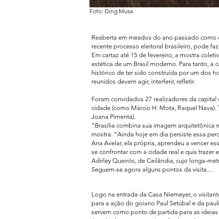
Foto: Ding Musa
Reaberta em meados do ano passado como espa
recente processo eleitoral brasileiro, pode fa
Em cartaz até 15 de fevereiro, a mostra coleti
estética de um Brasil moderno. Para tanto, a
histórico de ter sido construída por um dos h
reunidos devem agir, interferir, refletir.​
Foram convidados 27 realizadores da capital e
cidade (como Márcio H. Mota, Raquel Nava). 
Joana Pimenta).
“Brasília combina sua imagem arquitetônica 
mostra. “Ainda hoje em dia persiste essa per
Ana Avelar, ela própria, aprendeu a vencer es
se confrontar com a cidade real e quis traze
Adirley Queirós, de Ceilândia, cujo longa-me
Seguem-se agora alguns pontos da visita…
Logo na entrada da Casa Niemeyer, o visitant
para a ação do goiano Paul Setúbal e da paul
servem como ponto de partida para as ideias 