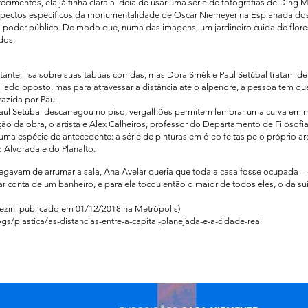
ecimentos, ela já tinha clara a ideia de usar uma série de fotografias de Ding
aspectos específicos da monumentalidade de Oscar Niemeyer na Esplanada dos 
poder público. De modo que, numa das imagens, um jardineiro cuida de flore
dos.
tante, lisa sobre suas tábuas corridas, mas Dora Smék e Paul Setúbal tratam de
o lado oposto, mas para atravessar a distância até o alpendre, a pessoa tem q
razida por Paul.
Paul Setúbal descarregou no piso, vergalhões permitem lembrar uma curva em m
ão da obra, o artista e Alex Calheiros, professor do Departamento de Filosof
ma espécie de antecedente: a série de pinturas em óleo feitas pelo próprio arq
o Alvorada e do Planalto.
egavam de arrumar a sala, Ana Avelar queria que toda a casa fosse ocupada – 
 conta de um banheiro, e para ela tocou então o maior de todos eles, o da suít
ezini publicado em 01/12/2018 na Metrópolis)
/plastica/as-distancias-entre-a-capital-planejada-e-a-cidade-real