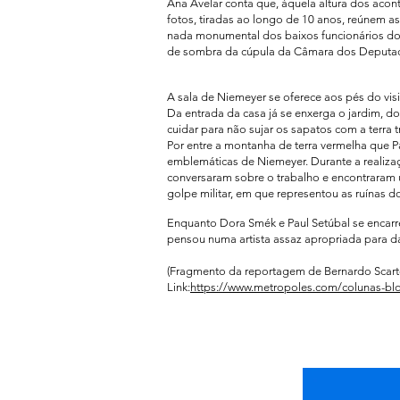
Ana Avelar conta que, àquela altura dos acont
fotos, tiradas ao longo de 10 anos, reúnem 
nada monumental dos baixos funcionários do 
de sombra da cúpula da Câmara dos Deputa
A sala de Niemeyer se oferece aos pés do visi
Da entrada da casa já se enxerga o jardim, d
cuidar para não sujar os sapatos com a terra t
Por entre a montanha de terra vermelha que 
emblemáticas de Niemeyer. Durante a realizaç
conversaram sobre o trabalho e encontraram u
golpe militar, em que representou as ruínas d
Enquanto Dora Smék e Paul Setúbal se encarr
pensou numa artista assaz apropriada para dar
(Fragmento da reportagem de Bernardo Scart
Link:
https://www.metropoles.com/colunas-blogs