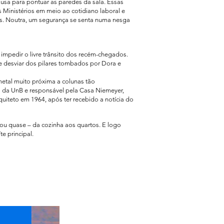
 Musa para pontuar as paredes da sala. Essas
Ministérios em meio ao cotidiano laboral e
s. Noutra, um segurança se senta numa nesga
 impedir o livre trânsito dos recém-chegados.
ue desviar dos pilares tombados por Dora e
etal muito próxima a colunas tão
ia da UnB e responsável pela Casa Niemeyer,
uiteto em 1964, após ter recebido a notícia do
ou quase – da cozinha aos quartos. E logo
e principal.