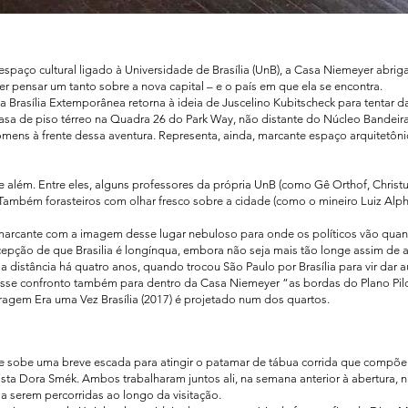
ço cultural ligado à Universidade de Brasília (UnB), a Casa Niemeyer abrig
zer pensar um tanto sobre a nova capital – e o país em que ela se encontra.
va Brasília Extemporânea retorna à ideia de Juscelino Kubitscheck para tentar d
 casa de piso térreo na Quadra 26 do Park Way, não distante do Núcleo Bandei
omens à frente dessa aventura. Representa, ainda, marcante espaço arquitetônic
 além. Entre eles, alguns professores da própria UnB (como Gê Orthof, Christus
Também forasteiros com olhar fresco sobre a cidade (como o mineiro Luiz Alp
marcante com a imagem desse lugar nebuloso para onde os políticos vão quando
cepção de que Brasilia é longínqua, embora não seja mais tão longe assim de a
sa distância há quatro anos, quando trocou São Paulo por Brasília para vir da
r esse confronto também para dentro da Casa Niemeyer “as bordas do Plano Pilo
tragem Era uma Vez Brasília (2017) é projetado num dos quartos.
e sobe uma breve escada para atingir o patamar de tábua corrida que compõe to
ista Dora Smék. Ambos trabalharam juntos ali, na semana anterior à abertura
a serem percorridas ao longo da visitação.