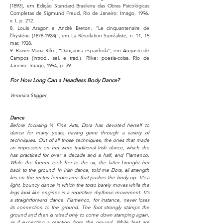
[1893], em Edição Standard Brasileira das Obras Psicológicas
Completas de Sigmund Freud, Rio de Janeiro: Imago, 1996.
v. I, p. 212.
8. Louis Aragon e André Breton, “Le cinquantenaire de
l’hystérie
(1878-1928)
”, em La Révolution Surréaliste, n. 11, 15
mar. 1928.
9. Rainer Maria Rilke, “Dançarina espanhola”, em Augusto de
Campos (introd., sel. e trad.), Rilke: poesia-coisa, Rio de
Janeiro: Imago, 1994, p. 39.
For How Long Can a Headless Body Dance?
Veronica Stigger
Dance
Before focusing in Fine Arts, Dora has devoted herself to
dance for many years, having gone through a variety of
techniques. Out of all those techniques, the ones that made
an impression on her were traditional Irish dance, which she
has practiced for over a decade and a half, and Flamenco.
While the former took her to the air, the latter brought her
back to the ground. In Irish dance, told me Dora, all strength
lies on the rectus femoris area that pushes the body up. It’s a
light, bouncy dance in which the torso barely moves while the
legs look like engines in a repetitive rhythmic movement. It’s
a straightforward dance. Flamenco, for instance, never loses
its connection to the ground. The foot strongly stamps the
ground and then is raised only to come down stamping again,
as if expecting a reaction from the ground. While feet are