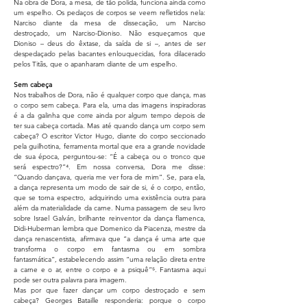
Na obra de Dora, a mesa, de tão polida, funciona ainda como
um espelho. Os pedaços de corpos se veem refletidos nela:
Narciso diante da mesa de dissecação, um Narciso
destroçado, um Narciso-Dioniso. Não esqueçamos que
Dioniso – deus do êxtase, da saída de si –, antes de ser
despedaçado pelas bacantes enlouquecidas, fora dilacerado
pelos Titãs, que o apanharam diante de um espelho.
Sem cabeça
Nos trabalhos de Dora, não é qualquer corpo que dança, mas
o corpo sem cabeça. Para ela, uma das imagens inspiradoras
é a da galinha que corre ainda por algum tempo depois de
ter sua cabeça cortada. Mas até quando dança um corpo sem
cabeça? O escritor Victor Hugo, diante do corpo seccionado
pela guilhotina, ferramenta mortal que era a grande novidade
de sua época, perguntou-se: “É a cabeça ou o tronco que
será espectro?”⁴. Em nossa conversa, Dora me disse:
“Quando dançava, queria me ver fora de mim”. Se, para ela,
a dança representa um modo de sair de si, é o corpo, então,
que se torna espectro, adquirindo uma existência outra para
além da materialidade da carne. Numa passagem de seu livro
sobre Israel Galván, brilhante reinventor da dança flamenca,
Didi-Huberman lembra que Domenico da Piacenza, mestre da
dança renascentista, afirmava que “a dança é uma arte que
transforma o corpo em fantasma ou em sombra
fantasmática”, estabelecendo assim “uma relação direta entre
a carne e o ar, entre o corpo e a psiquê”⁵. Fantasma aqui
pode ser outra palavra para imagem.
Mas por que fazer dançar um corpo destroçado e sem
cabeça? Georges Bataille responderia: porque o corpo