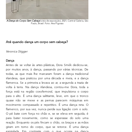
A Dança do Corpo Sem Cabeça
(vista de exposição), 2021, Central Galeria, São
Paulo, Brasil. Foto: Ana Pigosso
Até quando dança um corpo sem cabeça?
Veronica Stigger
Dança
Antes de se voltar às artes plásticas, Dora Smék dedicou-se,
por muitos anos, à dança, passando por várias técnicas. De
todas, as que mais lhe marcaram foram a dança tradicional
irlandesa, que praticou por uma década e meia, e a dança
flamenca. Se a primeira a levava ao ar, a segunda a trazia de
volta à terra. Na dança irlandesa, contou-me Dora, toda a
força está na região coxofemoral, que impulsiona o corpo
para o alto. É uma dança saltitante, leve, em que o tronco
quase não se mexe e as pernas parecem máquinas em
movimento compass
ado e repetitivo. É uma dança reta. O
flamenc
o, por sua vez, nunca perde sua ligação com o solo.
O pé bate com força no chão e, se se eleva e
m seguida, é
para bater novamente, como se esperasse do solo uma
reação. Enquanto os pés fincam o chão, os braços e as mãos
giram em torno do corpo, que se retorce. É uma dança
espiralada. Em contraste com o que ocorre na dança