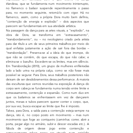
irlandesa, que se fundamenta num movimento ininterrupto,
no flamenco o bailaor suspende repentinamente o passo
para, no momento seguinte, retomá-lo com vigor. Há no
flamenco, assim, como a própria Dora muito bem definiu,
“contenção de energia e explosão” – dois aspectos que
parecem ser fundamentais em sua atividade artística.
Na passagem da dança para as artes visuais, a “explosão”, na
obra de Dora, se transforma em “extravasamento”,
“transbordamento”, ou – no neologismo criado pela artista
para dar título a um de seus primeiros trabalhos por meio do
qual enfatiza justame
nte a ação de sair fora das bordas –
“transbordação”. Preserva-se aí a ideia do que irrompe, do
que não se contém, do que escapa, do que não cabe; e
elimina-se o barulho. Excedem-se os limites, mas em silêncio.
Em Transbordação (2010), um grupo de mulheres enfileiradas
lado a lado urina na própria calça, como se não fosse mais
possível se segurar. Para Dora, seus trabalhos posteriores não
deixam de ser desdobramentos dessa performance. A maioria
das esculturas que vemos reunidas na exposição A dança do
corpo sem cabeça se fundamenta numa tensão entre limite e
extravasamento, contenção e expansão. Como num duo em
que os bailarinos se enfrentassem em vez de dançarem
juntos, mesas e tubos parecem querer conter o corpo, que,
por sua vez, busca escapar ao limite que lhe é imposto.
Talvez, para Dora, a saída para a contenção esteja sempre na
dança, isto é, no corpo posto em movimento – mas num
movimento que foge ao corriqueiro (caminhar, correr, abrir a
porta, pegar algo no armário, subir e descer escadas etc.). A
fábula de origem desse jogo entre contenção e
extravasamento talvez possa ser situada num episódio