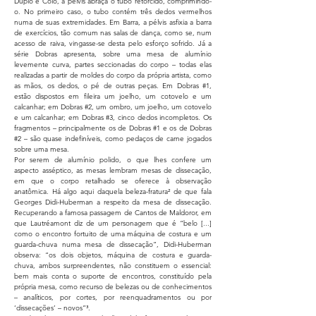
Duplo e Colo, a pélvis abraça o tubo retorcido, comprimindo-
o. No primeiro caso, o tubo contém três dedos vermelhos
numa de suas extremidades. Em Barra, a pélvis asfixia a barra
de exercícios, tão comum nas salas de dança, como se, num
acesso de raiva, vingasse-se desta pelo esforço sofrido. Já a
série Dobras apresenta, sobre uma mesa de alumínio
levemente curva, partes seccionadas do corpo – todas elas
realizadas a partir de moldes do corpo da própria artista, como
as mãos, os dedos, o pé de outras peças. Em Dobras #1,
estão dispostos em fileira um joelho, um cotovelo e um
calcanhar; em Dobras #2, um ombro, um joelho, um cotovelo
e um calcanhar; em Dobras #3, cinco dedos incompletos. Os
fragmentos – principalmente os de Dobras #1 e os de Dobras
#2 – são quase indefiníveis, como pedaços de carne jogados
sobre uma mesa.
Por serem de alumínio polido, o que lhes confere um
aspecto asséptico, as mesas lembram mesas de dissecação,
em que o corpo retalhado se oferece à observação
anatômica. Há algo aqui daquela beleza-fratura² de que fala
Georges Didi-Huberman a respeito da mesa de dissecação.
Recuperando a famosa passagem de Cantos de Maldoror, em
que Lautréamont diz de um personagem que é “belo [...]
como o encontro fortuito de uma máquina de costura e um
guarda-chuva numa mesa de dissecação”, Didi-Huberman
observa: “os dois objetos, máquina de costura e guarda-
chuva, ambos surpreendentes, não constituem o essencial:
bem mais conta o suporte de encontros, constituído pela
própria mesa, como recurso de belezas ou de conhecimentos
– analíticos, por cortes, por reenquadramentos ou por
‘dissecações’ – novos”³.