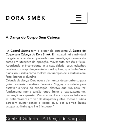
DORA SMÉK
A Dança do Corpo Sem Cabeça
A
Central Galeria
tem o prazer de apresentar
A Dança do
Corpo sem Cabeça
de
Dora Smék
. Em sua primeira individual
na galeria, a artista empreende uma investigação acerca do
corpo em situações de oposição, movimento, tensão e fluxo.
Abordando o inconsciente e a sexualidade, seus trabalhos
revelam um corpo fragmentado: dedos, braços, articulações e
ossos são usados como moldes na fundição de esculturas em
ferro, bronze e alumínio.
Oriunda da dança, Dora evoca elementos desse universo para
guiar possíveis narr
ativas.
Veronica Stigger,
co
nvidada para
escrever o texto da exposição, observa que sua obra “se
fundamenta numa tensão entre limite e e
xtravasamento,
contenção e expansã
o. Como num duo em que os bailarinos
se enfrentassem em vez de dançarem juntos, mesas e tubos
parecem querer conter o corpo, que, por sua vez, busca
escapar ao limite que lhe é imposto.”
Central Galeria - A Dança do Corpo Sem Cabeça