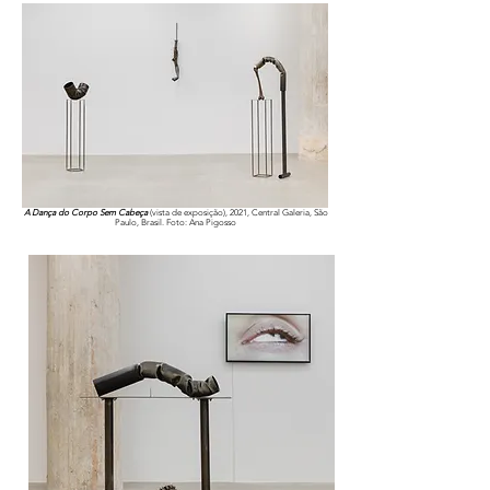
A Dança do Corpo Sem Cabeça
(vista de exposição), 2021, Central Galeria, São
Paulo, Brasil. Foto: Ana Pigosso