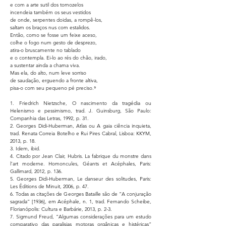
e com a arte sutil dos tornozelos
incendeia também os seus vestidos
de onde, serpentes doidas, a rompê-los,
saltam os braços nus com estalidos.
Então, como se fosse um feixe aceso,
colhe o fogo num gesto de desprezo,
atira-o bruscamente no tablado
e o contempla. Ei-lo ao rés do chão, irado,
a sustentar ainda a chama viva.
Mas ela, do alto, num leve sorriso
de saudação, erguendo a fronte altiva,
pisa-o com seu pequeno pé preciso.⁹
1. Friedrich Nietzsche, O nascimento da tragédia ou
Helenismo e pessimismo, trad. J. Guinsburg, São Paulo:
Companhia das Letras, 1992, p. 31.
2. Georges Didi-Huberman, Atlas ou A gaia ciência inquieta,
trad. Renata Correia Botelho e Rui Pires Cabral, Lisboa: KKYM,
2013, p. 18.
3. Idem, ibid.
4. Citado por Jean Clair, Hubris. La fabrique du monstre dans
l’art moderne. Homoncules, Géants et Acéphales, Paris:
Gallimard, 2012, p. 136.
5. Georges Didi-Huberman, Le danseur des solitudes, Paris:
Les Éditions de Minuit, 2006, p. 47.
6. Todas as citações de Georges Bataille são de “A conjuração
sagrada” [1936], em Acéphale, n. 1, trad. Fernando Scheibe,
Florianópolis: Cultura e Barbárie, 2013, p. 2-3.
7. Sigmund Freud, “Algumas considerações para um estudo
comparativo das paralisias motoras orgânicas e histéricas”