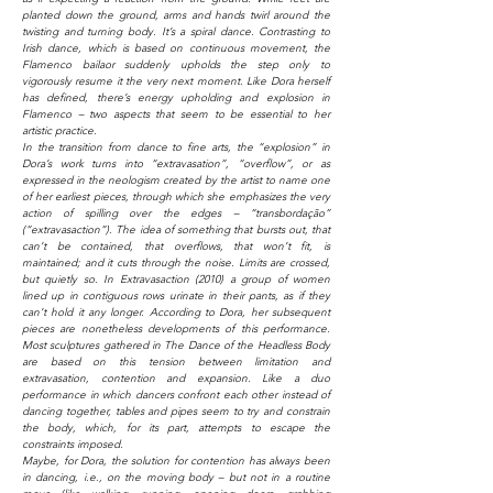
planted down the ground, arms and hands twirl around the
twisting and turning body. It’s a spiral dance. Contrasting to
Irish dance, which is based on continuous movement, the
Flamenco bailaor suddenly upholds the step only to
vigorously resume it the very next moment. Like Dora herself
has defined, there’s energy upholding and explosion in
Flamenco – two aspects that seem to be essential to her
artistic practice.
In the transition from dance to fine arts, the “explosion” in
Dora’s work turns into “extravasation”, “overflow”, or as
expressed in the neologism created by the artist to name one
of her earliest pieces, through which she emphasizes the very
action of spilling over the edges – “transbordação”
(“extravasaction”). The idea of something that bursts out, that
can’t be contained, that overflows, that won’t fit, is
maintained; and it cuts through the noise. Limits are crossed,
but quietly so. In Extravasaction (2010) a group of women
lined up in contiguous rows urinate in their pants, as if they
can’t hold it any longer. According to Dora, her subsequent
pieces are nonetheless developments of this performance.
Most sculptures gathered in The Dance of the Headless Body
are based on this tension between limitation and
extravasation, contention and expansion. Like a duo
performance in which dancers confront each other instead of
dancing together, tables and pipes seem to try and constrain
the body, which, for its part, attempts to escape the
constraints imposed.
Maybe, for Dora, the solution for contention has always been
in dancing, i.e., on the moving body – but not in a routine