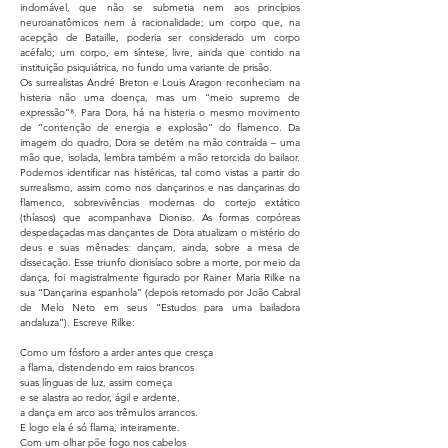
indomável, que não se submetia nem aos princípios
neuroanatômicos nem à racionalidade; um corpo que, na
acepção de Bataille, poderia ser considerado um corpo
acéfalo; um corpo, em síntese, livre, ainda que contido na
instituição psiquiátrica, no fundo uma variante de prisão.
Os surrealistas André Breton e Louis Aragon reconheciam na
histeria não uma doença, mas um “meio supremo de
expressão”⁸. Para Dora, há na histeria o mesmo movimento
de “contenção de energia e explosão” do flamenco. Da
imagem do quadro, Dora se detém na mão contraída – uma
mão que, isolada, lembra também a mão retorcida do bailaor.
Podemos identificar nas histéricas, tal como vistas a partir do
surrealismo, assim como nos dançarinos e nas dançarinas do
flamenco, sobrevivências modernas do cortejo extático
(thíasos) que acompanhava Dioniso. As formas corpóreas
despedaçadas mas dançantes de Dora atualizam o mistério do
deus e suas mênades: dançam, ainda, sobre a mesa de
dissecação. Esse triunfo dionisíaco sobre a morte, por meio da
dança, foi magistralmente figurado por Rainer Maria Rilke na
sua “Dançarina espanhola” (depois retomado por João Cabral
de Melo Neto em seus “Estudos para uma bailadora
andaluza”). Escreve Rilke:
Como um fósforo a arder antes que cresça
a flama, distendendo em raios brancos
suas línguas de luz, assim começa
e se alastra ao redor, ágil e ardente,
a dança em arco aos trêmulos arrancos.
E logo ela é só flama, inteiramente.
Com um olhar põe fogo nos cabelos