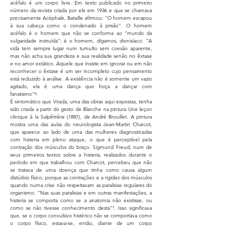
acéfalo é um corpo livre. Em texto publicado no primeiro
número da revista criada por ele em 1936 e que se chamava
precisamente Acéphale, Bataille afirmou: “O homem escapou
à sua cabeça como o condenado à prisão”. O homem
acéfalo é o homem que não se conforma ao “mundo da
vulgaridade instruída”; é o homem, digamos, dionisíaco: “A
vida tem sempre lugar num tumulto sem coesão aparente,
mas não acha sua grandeza e sua realidade senão no êxtase
e no amor extático. Aquele que insiste em ignorar ou em não
reconhecer o êxtase é um ser incompleto cujo pensamento
está reduzido à análise. A existência não é somente um vazio
agitado, ela é uma dança que força a dançar com
fanatismo”⁶.
É sintomático que Virada, uma das obras aqui expostas, tenha
sido criada a partir do gesto de Blanche na pintura Une leçon
clinique à la Salpêtrière (1887), de André Brouillet. A pintura
mostra uma das aulas do neurologista Jean-Martin Charcot,
que aparece ao lado de uma das mulheres diagnosticadas
com histeria em pleno ataque, o que é perceptível pela
contração dos músculos do braço. Sigmund Freud, num de
seus primeiros textos sobre a histeria, realizados durante o
período em que trabalhou com Charcot, percebeu que não
se tratava de uma doença que tinha como causa algum
distúrbio físico, porque as contrações e a rigidez dos músculos
quando numa crise não respeitavam as paralisias regulares do
organismo: “Nas suas paralisias e em outras manifestações, a
histeria se comporta como se a anatomia não existisse, ou
como se não tivesse conhecimento desta”⁷. Isso significava
que, se o corpo convulsivo histérico não se comportava como
o corpo físico, estava-se, então, diante de um corpo