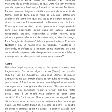
marcante de sua vida pessoal, do qual Dora não tem memória
própria, apenas a lembrança fornecida por relatos familiares.
Fábula dolorosa, trágica e didática como toda ortopedia da
forma: quando tinha pouco mais de um ano, sofreu um
acidente de carro em que seu pequeno corpo rompeu o
vidro da janela e foi arremessado a 50 metros de distância.
Como quebrou as duas pernas, passou um longo período
com elas encerradas numa caixa de sapato. Quando
recuperada, precisou reaprender a andar. Porém, seus
primeiros passos não foram de caminhada, e, sim, de dança.
Eis a “magia do dionisíaco” tal qual preconizada por Friedrich
Nietzsche em O nascimento da tragédia: “Cantando e
dançando, manifesta-se o homem como membro de uma
comunidade superior: ele desaprendeu a andar e a falar, e
está a ponto de, dançando, sair voando pelos ares”¹.
Corpo
Nas obras aqui expostas, o corpo não aparece inteiro, mas
fragmentado. Por vezes, alguns dedos (Duplo), um punho
(Agulha), um pé (Garganta), uma mão (Arma), deixam-se
entrever numa das extremidades de um tubo retorcido, que,
por sua vez, é fundido em ferro – material geralmente usado
nas algemas e nas grades das cadeias. Não por acaso, a
expressão em português “estar a ferros” significa “estar
preso”, que é um modo mais violento de dizer “estar
contido”. Em Canibais, um fêmur parece ter conseguido fugir
da fome do tubo de ferro, que se sustenta sobre uma longa
haste. Em três outros trabalhos, é o osso da pélvis – o centro
do corpo e principal apoio na dança – o agente da ação. Em