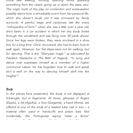
move (like walking, running, opening doors, grabbing
something from the closet, going up or down the stairs, etc).
The origin myth of this play on contention and extravasation
possibly stems from a remarkable event from her personal life,
which she doesn’t recall, yet it was conveyed by family
accounts. A painful, tragic and cautionary tale like every
“orthopedics of form”: when she was a little over a year old,
she’s been in a car accident in which her tiny body broke
through the windshield and was flung over 50 yards ahead.
Since her legs were broken, they were enclosed in a shoe
box for a long time. Once recovered, she had to learn how to
walk again. However, her first steps were not for walking, but
for dancing. That is the “Dionysian magic” as advocated by
Friedrich Nietzsche in The Birth of Tragedy: “In song and
dance man expresses himself as a member of a higher
communal nature: he has forgotten how to walk and speak
and is well on the way to dancing himself aloft into the
heights”¹.
Body
In the pieces here presented, the body is not displayed at
full-length, but in fragments. At times, glimpses of fingers
(Duplo), a fist (Agulha), a foot (Garganta), a hand (Arma), are
offered at one of the ends of a twisted tube cast in iron – a
material often used in handcuffs and prison bars. Not
incidentally, the Portuguese saying “estar a ferros”
(something like “being ‘at irons’” when taken literally) means
“being imprisoned”, which is a more brutal way of saying
“being restrained”. In Canibais, a femur seems to get away