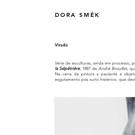
DORA SMÉK
Virada​​
érie de esculturas, ainda em
processo, p
S
la Salpêtrière
, 1887 de
André Brouillet
, qu
Na cena da pintura a paciente e obje
esgotamento pós surto histérico, que
dev