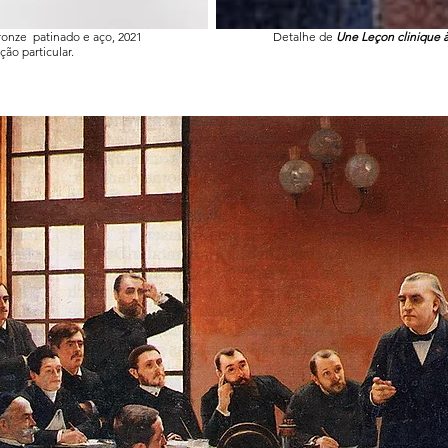
ronze patinado e aço, 2021
Detalhe de
Une Leçon clinique à
ção particular.