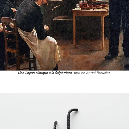
Une Leçon clinique à la Salpêtrière
, 1887 de
André Brouillet